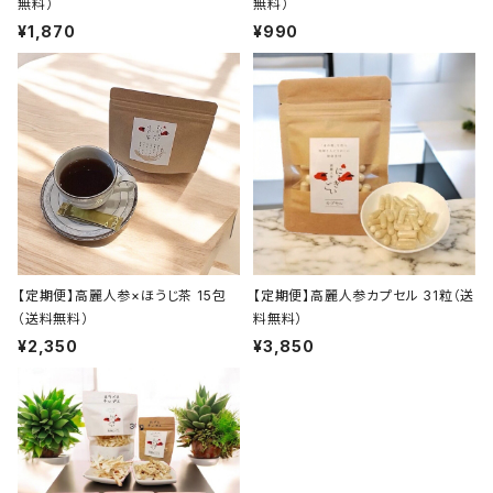
無料）
無料）
¥1,870
¥990
【定期便】高麗人参×ほうじ茶 15包
【定期便】高麗人参カプセル 31粒（送
（送料無料）
料無料）
¥2,350
¥3,850