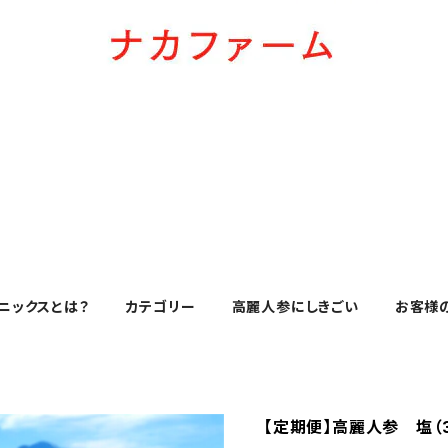
ニックスとは？
カテゴリー
高麗人参にしきごい
お客様
【定期便】高麗人参 塩（3