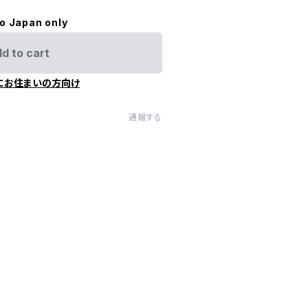
to Japan only
d to cart
にお住まいの方向け
通報する