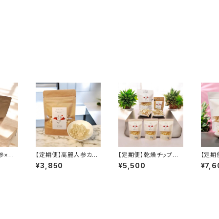
参×ほ
【定期便】高麗人参カプ
【定期便】乾燥チップス
【定期
料無料）
セル 31粒（送料無料）
（30g）（送料無料）
（50
¥3,850
¥5,500
¥7,6