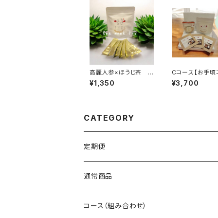
高麗人参×ほうじ茶 １
Cコース【お手頃
週間
ス】大切な人にい
¥1,350
¥3,700
りがとう❣
CATEGORY
定期便
通常商品
コース（組み合わせ）