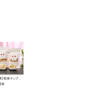
便】乾燥チップス
g）（送料無料）
00