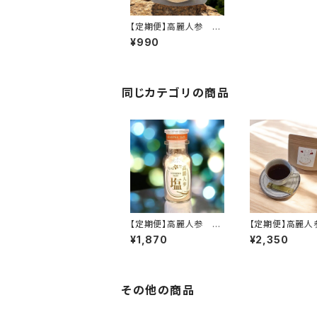
【定期便】高麗人参 塩
（30g）（送料無料）
¥990
同じカテゴリの商品
【定期便】高麗人参 塩
【定期便】高麗人
（50g）（送料無料）
うじ茶 15包（送
¥1,870
¥2,350
その他の商品