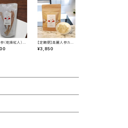
参（乾燥紅人）3
【定期便】高麗人参カプ
セル 31粒（送料無料）
500
¥3,850