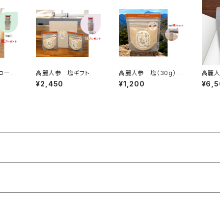
コー
高麗人参 塩ギフト
高麗人参 塩（30g）瓶
高麗人
つもあ
プレゼント
0g
¥2,450
¥1,200
¥6,