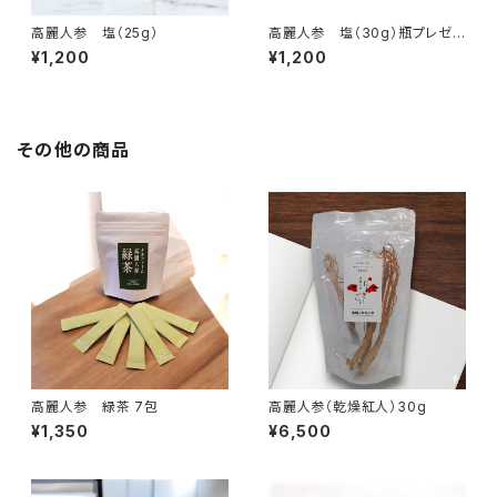
高麗人参 塩（25g）
高麗人参 塩（30g）瓶プレゼン
ト
¥1,200
¥1,200
その他の商品
高麗人参 緑茶 7包
高麗人参（乾燥紅人）30g
¥1,350
¥6,500