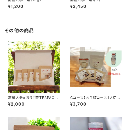
¥1,200
¥2,450
その他の商品
高麗人参×ほうじ茶TEAPACK
Cコース【お手頃コース】大切な
ギフト
人にいつもありがとう❣
¥2,000
¥3,700