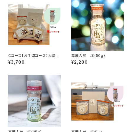
Cコース【お手頃コース】大切な
高麗人参 塩（50g）
人にいつもありがとう❣
¥3,700
¥2,200
高麗人参 塩（25g）
高麗人参 塩ギフト