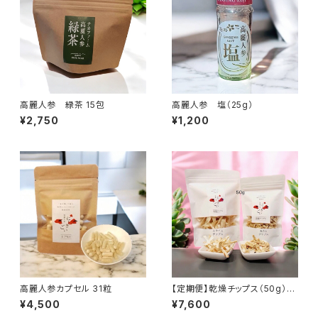
高麗人参 緑茶 15包
高麗人参 塩（25g）
¥2,750
¥1,200
高麗人参カプセル 31粒
【定期便】乾燥チップス（50g）
（送料無料）
¥4,500
¥7,600