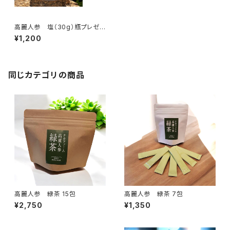
高麗人参 塩（30g）瓶プレゼン
ト
¥1,200
同じカテゴリの商品
高麗人参 緑茶 15包
高麗人参 緑茶 7包
¥2,750
¥1,350