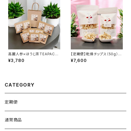
高麗人参×ほうじ茶TEAPACK
【定期便】乾燥チップス（50g）
10
（送料無料）
¥3,780
¥7,600
CATEGORY
定期便
通常商品