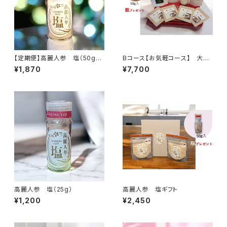
【定期便】高麗人参 塩（50g）
Bコース【お気軽コース】 大切
（送料無料）
な人にいつもありがとう❣
¥1,870
¥7,700
高麗人参 塩（25g）
高麗人参 塩ギフト
¥1,200
¥2,450