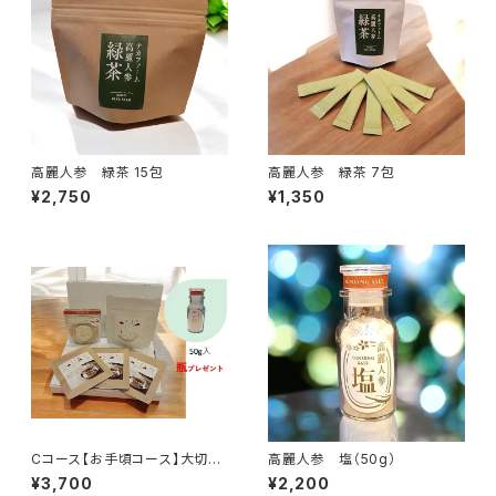
高麗人参 緑茶 15包
高麗人参 緑茶 7包
¥2,750
¥1,350
Cコース【お手頃コース】大切な
高麗人参 塩（50g）
人にいつもありがとう❣
¥3,700
¥2,200