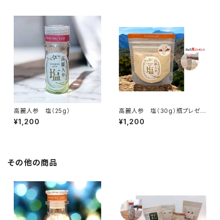
高麗人参 塩（25g）
高麗人参 塩（30g）瓶プレゼン
ト
¥1,200
¥1,200
その他の商品