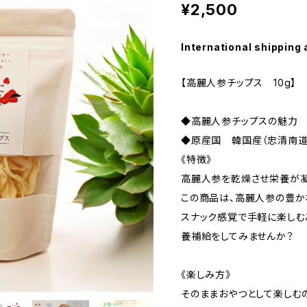
¥2,500
International shipping 
【高麗人参チップス 10g】
◆高麗人参チップスの魅
◆原産国 韓国産（忠
《特徴》
高麗人参を乾燥させ栄養が凝
この商品は、高麗人参の豊か
スナック感覚で手軽に楽しむ
養補給をしてみませんか？
《楽しみ方》
そのままおやつとして楽しむ