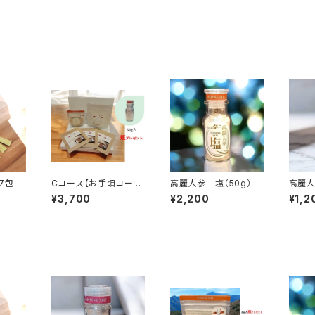
高麗人参 緑茶 7包
Cコース【お手頃コー
高麗人参 塩（50g）
高麗人
ス】大切な人にいつもあ
¥3,700
¥2,200
¥1,2
りがとう❣