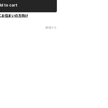
d to cart
にお住まいの方向け
通報する