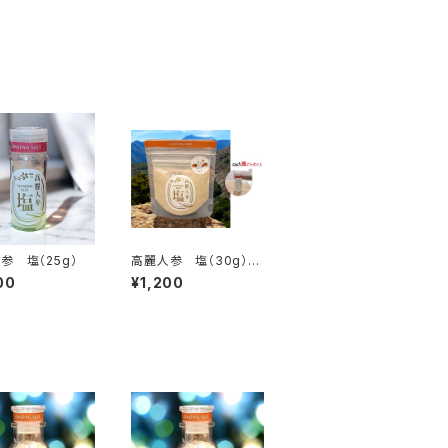
参 塩（25g）
高麗人参 塩（30g）瓶
プレゼント
00
¥1,200