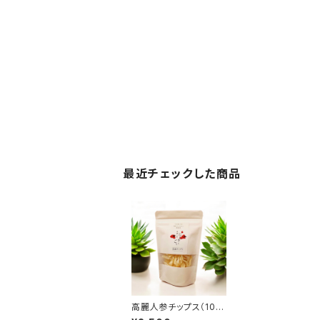
最近チェックした商品
高麗人参チップス（10
g）