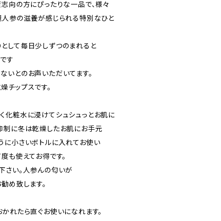
康志向の方にぴったりな一品で、様々
麗人参の滋養が感じられる特別なひと
として毎日少しずつのまれると
です
ないとのお声いただいてます。
燥チップスです。
く化粧水に浸けてシュシュっとお肌に
抑制に冬は乾燥したお肌にお手元
うに小さいボトルに入れてお使い
何度も使えてお得です。
下さい。人参んの匂いが
お勧め致します。
おかれたら直ぐお使いになれます。