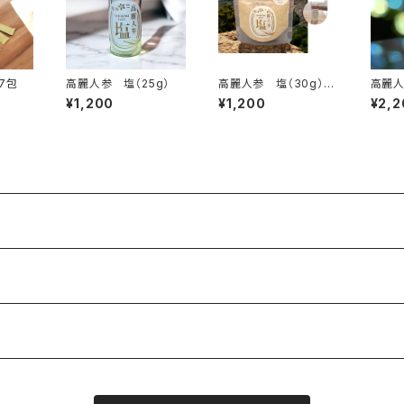
高麗人参 緑茶 7包
高麗人参 塩（25g）
高麗人参 塩（30g）瓶
高麗人
プレゼント
¥1,200
¥1,200
¥2,2